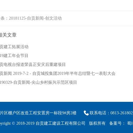
一条：
20181125-自贡新闻-创文活动
相关文章
贡建工拓展活动
019建工年会节目
贡电视台报道荣县正安灾后重建项目
贡新闻 2019-7-2 - 自贡城投集团2019年半年总结暨七一表彰大会
0190329-自贡新闻-尖山乡村振兴示范区项目
片区棚户区改造工程安置房一标段9#房2楼
联系电话：0813-261802
yright © 2018-2019 自贡建工建设工程有限公司 版权所有 备案号：
蜀I