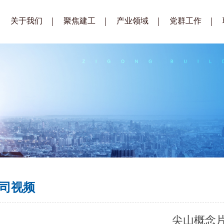
关于我们
聚焦建工
产业领域
党群工作
企业简介
公司要闻
建筑工程
建工党建
总经理致辞
通知公告
装配式建筑
建工工会
企业文化
招标公告
生态城镇建设
建工青年
组织架构
招标公示
房地产开发
企业荣誉
供应商库
公司视频
司视频
尖山概念